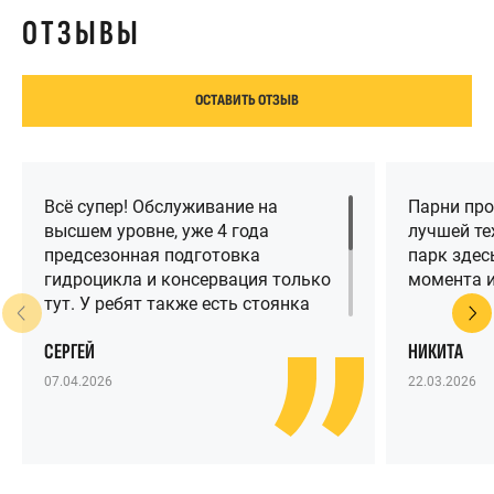
ОТЗЫВЫ
ОСТАВИТЬ ОТЗЫВ
Всё супер! Обслуживание на
Парни про
высшем уровне, уже 4 года
лучшей те
предсезонная подготовка
парк здесь
гидроцикла и консервация только
момента и
тут. У ребят также есть стоянка
для гидроциклов и клуб на
СЕРГЕЙ
НИКИТА
Крестовском острове, который с
каждым годом становится всё
07.04.2026
22.03.2026
лучше и лучше. Рекомендую Прайд
всем, у кого есть гидроцикл в
Питере!