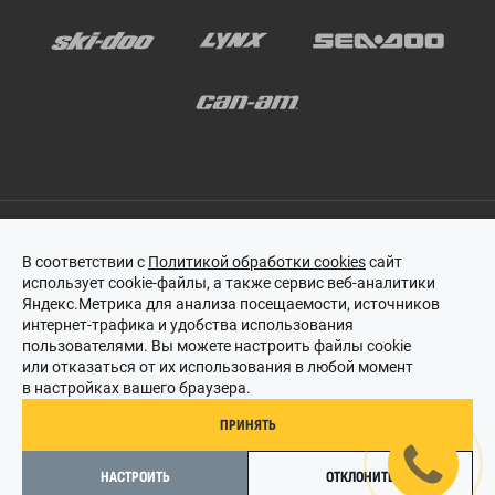
В соответствии с
Политикой обработки cookies
сайт
использует cookie-файлы, а также сервис веб-аналитики
Этот сайт защищен reCAPTCHA, и на него распространяются
Яндекс.Метрика для анализа посещаемости, источников
политика конфиденциальности
и
условия обслуживания
Google.
интернет-трафика и удобства использования
пользователями. Вы можете настроить файлы cookie
или отказаться от их использования в любой момент
в настройках вашего браузера.
© 2018–2026 «BRP ЦЕНТР ПРАЙД»
ПРИНЯТЬ
BRP-PRIDE.RU
НАСТРОИТЬ
ОТКЛОНИТЬ
Создание сайта
-