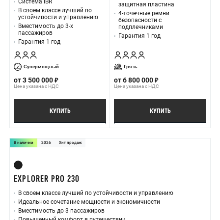
Система iBR
защитная пластина
В своем классе лучший по
4-точечные ремни
устойчивости и управлению
безопасности с
Вместимость до 3-х
подплечниками
пассажиров
Гарантия 1 год
Гарантия 1 год
Супермощный
Грязь
от
3 500 000
от
6 800 000
Цена указана с НДС
Цена указана с НДС
КУПИТЬ
КУПИТЬ
ПОДРОБНЕЕ
ПОДРОБНЕЕ
В наличии
2026
Хит продаж
EXPLORER PRO 230
В своем классе лучший по устойчивости и управлению
Идеальное сочетание мощности и экономичности
Вместимость до 3 пассажиров
Повышенный комфорт в путешествии