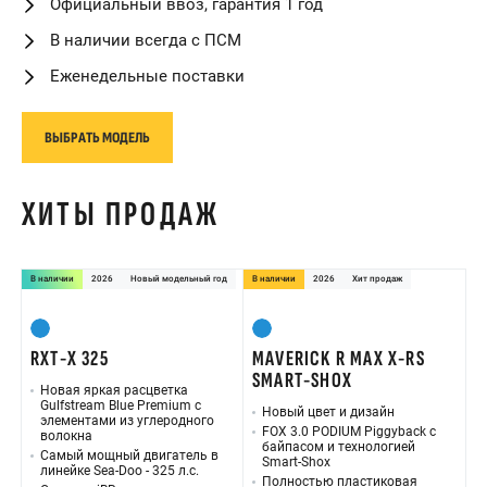
Официальный ввоз, гарантия 1 год
В наличии всегда с ПСМ
Еженедельные поставки
ВЫБРАТЬ МОДЕЛЬ
ХИТЫ ПРОДАЖ
В наличии
2026
Новый модельный год
В наличии
2026
Хит продаж
RXT-X 325
MAVERICK R MAX X-RS
SMART-SHOX
Новая яркая расцветка
Gulfstream Blue Premium с
Новый цвет и дизайн
элементами из углеродного
FOX 3.0 PODIUM Piggyback с
волокна
байпасом и технологией
Самый мощный двигатель в
Smart-Shox
линейке Sea-Doo - 325 л.с.
Полностью пластиковая