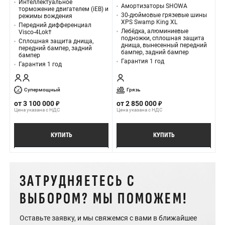
Интеллектуальное
Амортизаторы SHOWA
торможение двигателем (iEB) и
30-дюймовые грязевые шины
режимы вождения
XPS Swamp King XL
Передний дифференциал
Лебёдка, алюминиевые
Visco-4Lok†
подножки, сплошная защита
Сплошная защита днища,
днища, вынесенный передний
передний бампер, задний
бампер, задний бампер
бампер
Гарантия 1 год
Гарантия 1 год
Супермощный
Грязь
от
3 100 000
от
2 850 000
Цена указана с НДС
Цена указана с НДС
КУПИТЬ
КУПИТЬ
ПОДРОБНЕЕ
ПОДРОБНЕЕ
ЗАТРУДНЯЕТЕСЬ С
ВЫБОРОМ? МЫ ПОМОЖЕМ!
Оставьте заявку, и мы свяжемся с вами в ближайшее