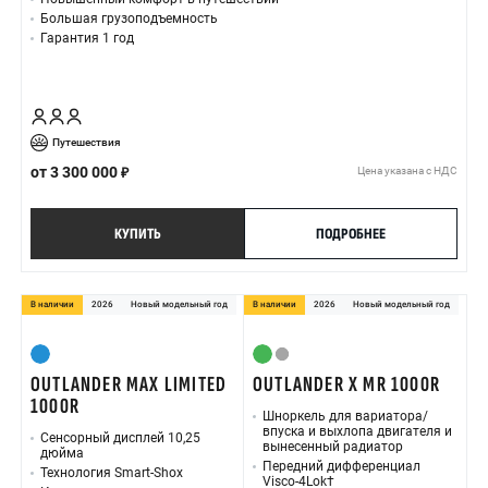
Большая грузоподъемность
Гарантия 1 год
Путешествия
от
3 300 000
Цена указана с НДС
КУПИТЬ
ПОДРОБНЕЕ
В наличии
2026
Новый модельный год
В наличии
2026
Новый модельный год
OUTLANDER MAX LIMITED
OUTLANDER X MR 1000R
1000R
Шноркель для вариатора/
впуска и выхлопа двигателя и
Сенсорный дисплей 10,25
вынесенный радиатор
дюйма
Передний дифференциал
Технология Smart-Shox
Visco-4Lok†