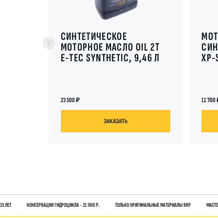
СИНТЕТИЧЕСКОЕ
МОТ
МОТОРНОЕ МАСЛО OIL 2T
СИН
E-TEC SYNTHETIC, 9,46 Л
XP-
23 500
11 700
ЗАКАЗАТЬ
РОЦИКЛА - 21 900 Р.
КОНСЕРВАЦИЯ ГИДРОЦИКЛА - 21 900 Р.
ТОЛЬКО ОРИГИНАЛЬНЫЕ МАТЕРИАЛЫ BRP
ТОЛЬКО ОРИГИНАЛЬНЫЕ МАТЕРИАЛЫ BRP
МАСТЕРА С ОПЫТОМ БОЛЕЕ 15 ЛЕТ
МАСТЕРА С ОПЫТОМ