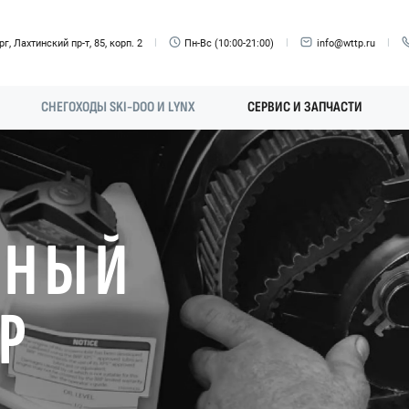
г, Лахтинский пр-т, 85, корп. 2
Пн-Вс (10:00-21:00)
info@wttp.ru
СНЕГОХОДЫ SKI-DOO И LYNX
СЕРВИС И ЗАПЧАСТИ
ЬНЫЙ
P