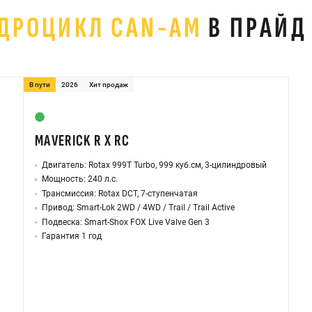
ДРОЦИКЛ CAN-AM
В ПРАЙД
В пути
2026
Хит продаж
MAVERICK R X RC
Двигатель: Rotax 999T Turbo, 999 куб.см, 3-цилиндровый
Мощность: 240 л.с.
Трансмиссия: Rotax DCT, 7-ступенчатая
Привод: Smart-Lok 2WD / 4WD / Trail / Trail Active
Подвеска: Smart-Shox FOX Live Valve Gen 3
Гарантия 1 год