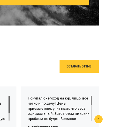
ОСТАВИТЬ ОТЗЫВ
Покупал снегоход на юр. лицо, все
Полность
в
четко и по делу! Цены
обслужив
к
приемлемые, учитывая, что ввоз
квадроци
о
официальный. Зато потом никаких
центре. 
дую
проблем не будет. Большое
уровне. 
о-то
спасибо за профессионализм, с