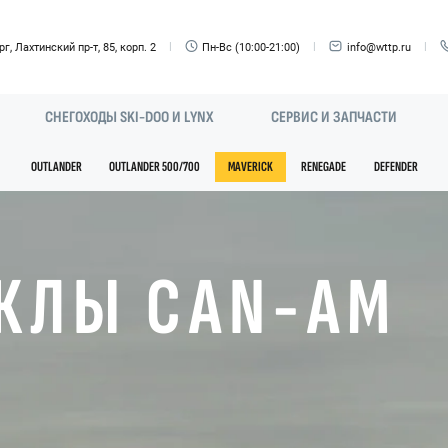
г, Лахтинский пр-т, 85, корп. 2
Пн-Вс (10:00-21:00)
info@wttp.ru
СНЕГОХОДЫ SKI-DOO И LYNX
СЕРВИС И ЗАПЧАСТИ
OUTLANDER
OUTLANDER 500/700
MAVERICK
RENEGADE
DEFENDER
КЛЫ CAN-AM