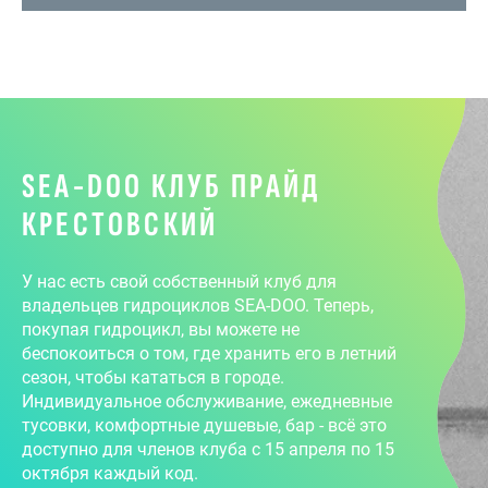
SEA-DOO КЛУБ ПРАЙД
КРЕСТОВСКИЙ
У нас есть свой собственный клуб для
владельцев гидроциклов SEA-DOO. Теперь,
покупая гидроцикл, вы можете не
беспокоиться о том, где хранить его в летний
сезон, чтобы кататься в городе.
Индивидуальное обслуживание, ежедневные
тусовки, комфортные душевые, бар - всё это
доступно для членов клуба с 15 апреля по 15
октября каждый код.