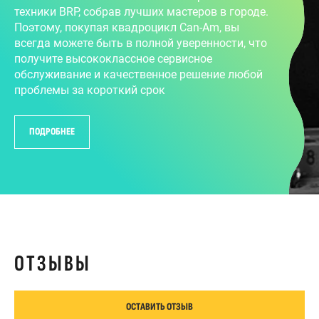
техники BRP, собрав лучших мастеров в городе.
Поэтому, покупая квадроцикл Can-Am, вы
всегда можете быть в полной уверенности, что
получите высококлассное сервисное
обслуживание и качественное решение любой
проблемы за короткий срок
ПОДРОБНЕЕ
ОТЗЫВЫ
ОСТАВИТЬ ОТЗЫВ