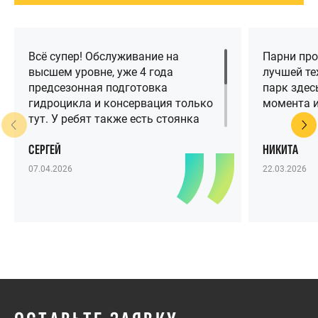
Всё супер! Обслуживание на
Парни про
высшем уровне, уже 4 года
лучшей те
предсезонная подготовка
парк здесь
гидроцикла и консервация только
момента и
тут. У ребят также есть стоянка
для гидроциклов и клуб на
СЕРГЕЙ
НИКИТА
Крестовском острове, который с
каждым годом становится всё
07.04.2026
22.03.2026
лучше и лучше. Рекомендую Прайд
всем, у кого есть гидроцикл в
Питере!