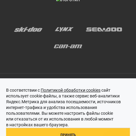
В соответствии с
Политикой обработки cookies
сайт
использует cookie-файлы, а также сервис веб-аналитики
Этот сайт защищен reCAPTCHA, и на него распространяются
Яндекс.Метрика для анализа посещаемости, источников
политика конфиденциальности
и
условия обслуживания
Google.
интернет-трафика и удобства использования
пользователями. Вы можете настроить файлы cookie
или отказаться от их использования в любой момент
в настройках вашего браузера.
© 2018–2026 «BRP ЦЕНТР ПРАЙД»
ПРИНЯТЬ