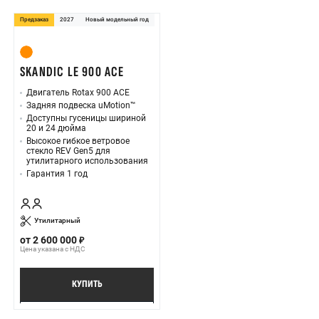
Предзаказ
2027
Новый модельный год
SKANDIC LE 900 ACE
Двигатель Rotax 900 ACE
Задняя подвеска uMotion™
Доступны гусеницы шириной
20 и 24 дюйма
Высокое гибкое ветровое
стекло REV Gen5 для
утилитарного использования
Гарантия 1 год
Утилитарный
от
2 600 000
Цена указана с НДС
КУПИТЬ
ПОДРОБНЕЕ