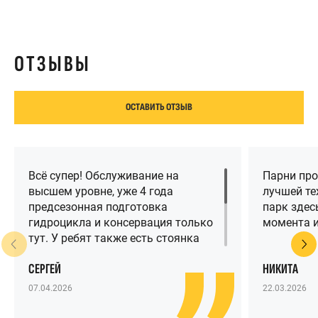
ОТЗЫВЫ
ОСТАВИТЬ ОТЗЫВ
Всё супер! Обслуживание на
Парни про
высшем уровне, уже 4 года
лучшей те
предсезонная подготовка
парк здесь
гидроцикла и консервация только
момента и
тут. У ребят также есть стоянка
для гидроциклов и клуб на
СЕРГЕЙ
НИКИТА
Крестовском острове, который с
каждым годом становится всё
07.04.2026
22.03.2026
лучше и лучше. Рекомендую Прайд
всем, у кого есть гидроцикл в