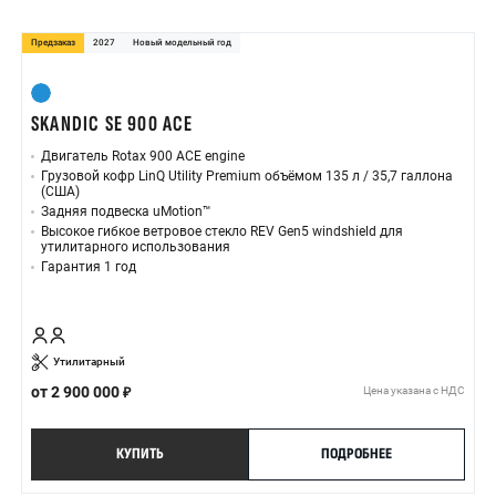
Предзаказ
2027
Новый модельный год
SKANDIC SE 900 ACE
Двигатель Rotax 900 ACE engine
Грузовой кофр LinQ Utility Premium объёмом 135 л / 35,7 галлона
(США)
Задняя подвеска uMotion™
Высокое гибкое ветровое стекло REV Gen5 windshield для
утилитарного использования
Гарантия 1 год
Утилитарный
от
2 900 000
Цена указана с НДС
КУПИТЬ
ПОДРОБНЕЕ