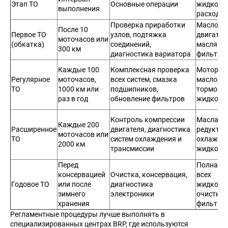
Этап ТО
Основные операции
жидкосте
выполнения
расходн
Проверка приработки
Масло
После 10
Первое ТО
узлов, подтяжка
двигател
моточасов или
(обкатка)
соединений,
масляны
300 км
диагностика вариатора
фильтр
Каждые 100
Комплексная проверка
Моторно
Регулярное
моточасов,
всех систем, смазка
масло,
ТО
1000 км или
подшипников,
тормозн
раз в год
обновление фильтров
жидкост
Контроль компрессии
Масла в
Каждые 200
Расширенное
двигателя, диагностика
редуктор
моточасов или
ТО
систем охлаждения и
охлажда
2000 км
трансмиссии
жидкост
Перед
Полная 
консервацией
Очистка, консервация,
всех
Годовое ТО
или после
диагностика
жидкосте
зимнего
электроники
очистка
хранения
фильтро
Регламентные процедуры лучше выполнять в
специализированных центрах BRP, где используются