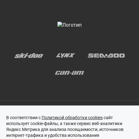
В соответствии с
Политикой обработки cookies
сайт
использует cookie-файлы, а также сервис веб-аналитики
Этот сайт защищен reCAPTCHA, и на него распространяются
Яндекс.Метрика для анализа посещаемости, источников
политика конфиденциальности
и
условия обслуживания
Google.
интернет-трафика и удобства использования