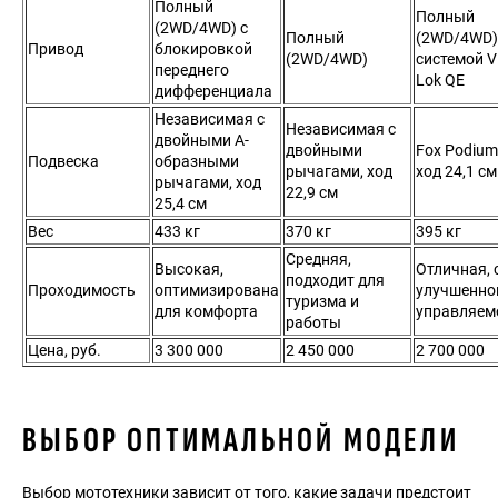
Полный
Полный
(2WD/4WD) с
Полный
(2WD/4WD)
Привод
блокировкой
(2WD/4WD)
системой V
переднего
Lok QE
дифференциала
Независимая с
Независимая с
двойными А-
двойными
Fox Podium 
Подвеска
образными
рычагами, ход
ход 24,1 см
рычагами, ход
22,9 см
25,4 см
Вес
433 кг
370 кг
395 кг
Средняя,
Высокая,
Отличная, 
подходит для
Проходимость
оптимизирована
улучшенно
туризма и
для комфорта
управляем
работы
Цена, руб.
3 300 000
2 450 000
2 700 000
ВЫБОР ОПТИМАЛЬНОЙ МОДЕЛИ
Выбор мототехники зависит от того, какие задачи предстоит