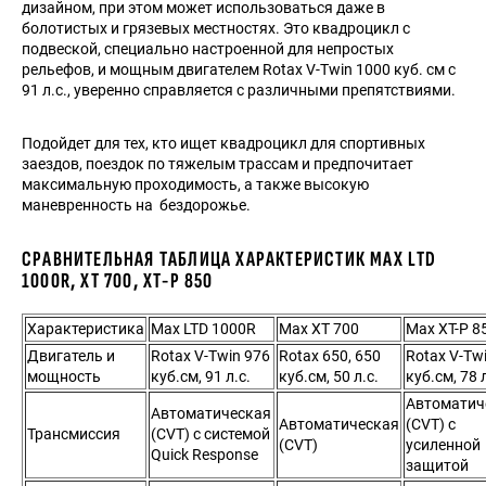
дизайном, при этом может использоваться даже в
болотистых и грязевых местностях. Это квадроцикл с
подвеской, специально настроенной для непростых
рельефов, и мощным двигателем Rotax V-Twin 1000 куб. см с
91 л.с., уверенно справляется с различными препятствиями.
Подойдет для тех, кто ищет квадроцикл для спортивных
заездов, поездок по тяжелым трассам и предпочитает
максимальную проходимость, а также высокую
маневренность на бездорожье.
СРАВНИТЕЛЬНАЯ ТАБЛИЦА ХАРАКТЕРИСТИК MAX LTD
1000R, XT 700, XT-P 850
Характеристика
Max LTD 1000R
Max XT 700
Max XT-P 8
Двигатель и
Rotax V-Twin 976
Rotax 650, 650
Rotax V-Tw
мощность
куб.см, 91 л.с.
куб.см, 50 л.с.
куб.см, 78 л
Автоматич
Автоматическая
Автоматическая
(CVT) с
Трансмиссия
(CVT) с системой
(CVT)
усиленной
Quick Response
защитой