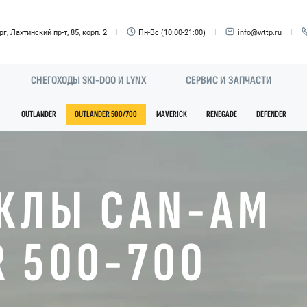
г, Лахтинский пр-т, 85, корп. 2
Пн-Вс (10:00-21:00)
info@wttp.ru
СНЕГОХОДЫ SKI-DOO И LYNX
СЕРВИС И ЗАПЧАСТИ
OUTLANDER
OUTLANDER 500/700
MAVERICK
RENEGADE
DEFENDER
КЛЫ CAN-AM
 500-700