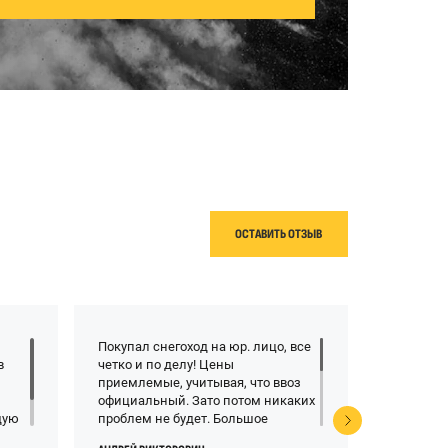
ОСТАВИТЬ ОТЗЫВ
Покупал снегоход на юр. лицо, все
Полность
в
четко и по делу! Цены
обслужив
к
приемлемые, учитывая, что ввоз
квадроци
о
официальный. Зато потом никаких
центре. 
дую
проблем не будет. Большое
уровне. 
о-то
спасибо за профессионализм, с